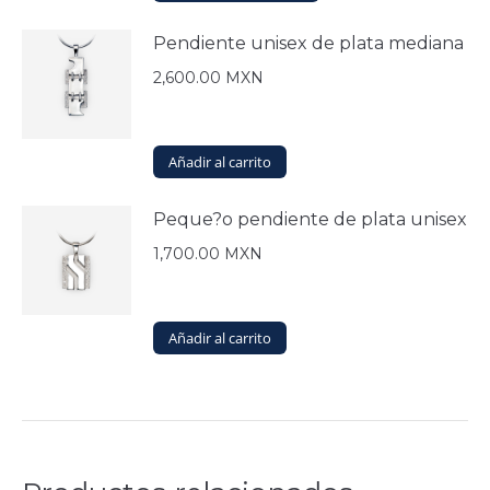
producto
elegir
tiene
en
Pendiente unisex de plata mediana
múltiples
la
variantes.
2,600.00
MXN
página
Las
de
opciones
producto
se
Añadir al carrito
pueden
elegir
en
Peque?o pendiente de plata unisex
la
1,700.00
MXN
página
de
producto
Añadir al carrito