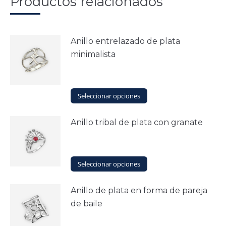
Productos relacionados
Anillo entrelazado de plata
minimalista
Este
Seleccionar opciones
producto
tiene
Anillo tribal de plata con granate
múltiples
variantes.
Las
opciones
Este
Seleccionar opciones
se
producto
pueden
tiene
elegir
Anillo de plata en forma de pareja
múltiples
en
de baile
variantes.
la
Las
página
opciones