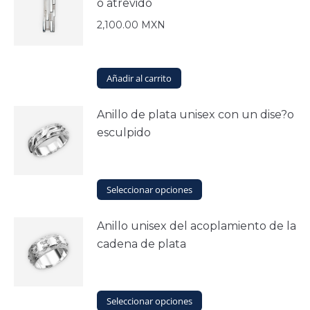
o atrevido
2,100.00
MXN
Añadir al carrito
Anillo de plata unisex con un dise?o
esculpido
Este
Seleccionar opciones
producto
tiene
Anillo unisex del acoplamiento de la
múltiples
cadena de plata
variantes.
Las
opciones
se
Este
Seleccionar opciones
pueden