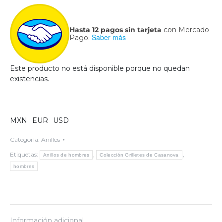
Hasta 12 pagos sin tarjeta
con Mercado
Saber más
Pago.
Este producto no está disponible porque no quedan
existencias.
MXN
EUR
USD
Categoría:
Anillos
Etiquetas:
,
,
Anillos de hombres
Colección Grilletes de Casanova
hombres
Información adicional