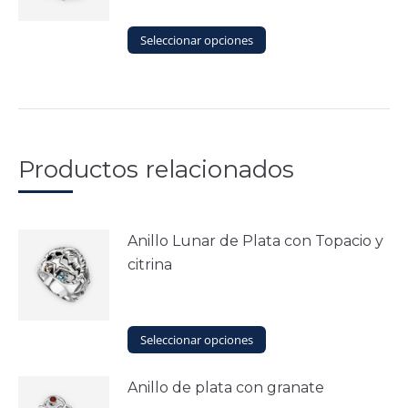
opciones
producto
se
Este
Seleccionar opciones
pueden
producto
elegir
tiene
en
múltiples
la
variantes.
página
Las
de
opciones
producto
Productos relacionados
se
pueden
elegir
en
Anillo Lunar de Plata con Topacio y
la
citrina
página
de
producto
Este
Seleccionar opciones
producto
tiene
Anillo de plata con granate
múltiples