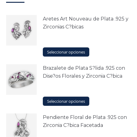
Aretes Art Nouveau de Plata .925 y
Zirconias C?bicas
Este
Seleccionar opciones
producto
tiene
Brazalete de Plata S?lida .925 con
múltiples
Dise?os Florales y Zirconia C?bica
variantes.
Las
opciones
se
Este
Seleccionar opciones
pueden
producto
elegir
tiene
en
Pendiente Floral de Plata .925 con
múltiples
la
Zirconia C?bica Facetada
variantes.
página
Las
de