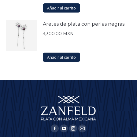
Añadir al carrito
Aretes de plata con perlas negras
3,300.00
MXN
Añadir al carrito
Encuéntranos en:
Facebook
YouTube
Instagram
Mail