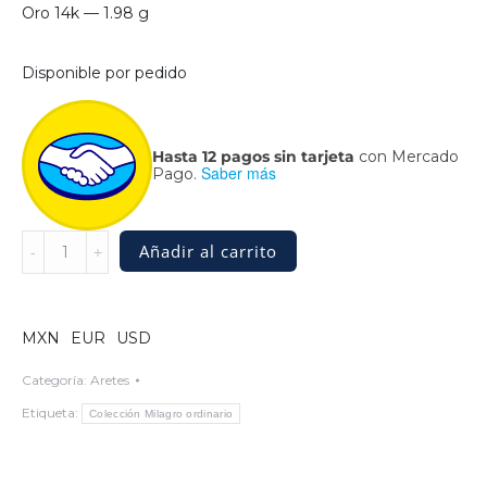
Oro 14k — 1.98 g
Disponible por pedido
Hasta 12 pagos sin tarjeta
con Mercado
Saber más
Pago.
Aretes
Añadir al carrito
de
Angeles
dorados
con
MXN
EUR
USD
topacio
quantity
Categoría:
Aretes
Etiqueta:
Colección Milagro ordinario