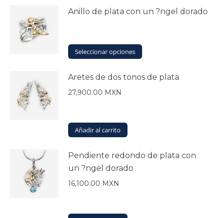
Anillo de plata con un ?ngel dorado
Este
Seleccionar opciones
producto
tiene
Aretes de dos tonos de plata
múltiples
variantes.
27,900.00
MXN
Las
opciones
se
Añadir al carrito
pueden
elegir
en
Pendiente redondo de plata con
la
un ?ngel dorado
página
de
16,100.00
MXN
producto