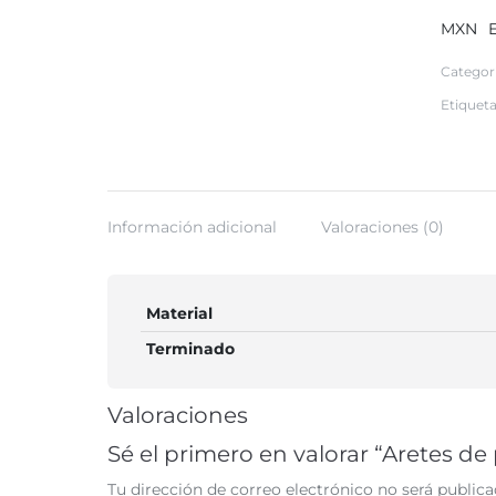
con
MXN
acabad
pulido
Categor
quantit
Etiquet
Información adicional
Valoraciones (0)
Material
Terminado
Valoraciones
Sé el primero en valorar “Aretes d
Tu dirección de correo electrónico no será publica