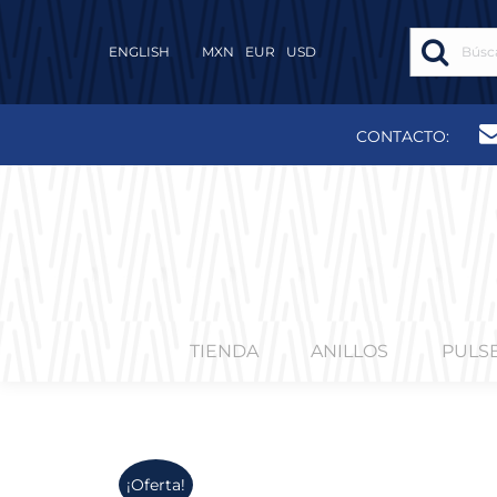
ENGLISH
MXN
EUR
USD
CONTACTO:
TIENDA
ANILLOS
PULS
¡Oferta!