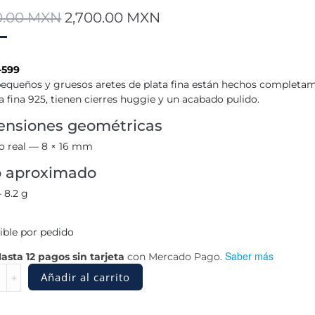
El
El
0.00
MXN
2,700.00
MXN
precio
precio
original
actual
-599
era:
es:
pequeños y gruesos aretes de plata fina están hechos completa
3,000.00 MXN.
2,700.00 MXN.
a fina 925, tienen cierres huggie y un acabado pulido.
nsiones geométricas
 real — 8 × 16 mm
o aproximado
 8.2 g
ible por pedido
Saber más
asta 12 pagos sin tarjeta
con Mercado Pago.
Añadir al carrito