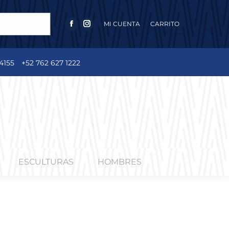
MI CUENTA
CARRITO
FACEBOOK
INSTAGRAM
PAGE
PAGE
OPENS
OPENS
4155
+52 762 627 1222
IN
IN
NEW
NEW
WINDOW
WINDOW
ESCULTURAS
HOMBRES