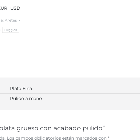
EUR
USD
o
ía:
Aretes
y
a:
Huggies
Plata Fina
Pulido a mano
e plata grueso con acabado pulido”
da.
Los campos obligatorios están marcados con
*