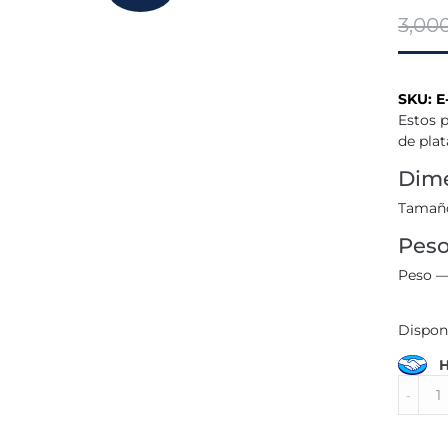
3,00
SKU:
E
Estos 
de plat
Dime
Tamaño
Pes
Peso —
Dispon
H
Aretes
de
plata
grueso