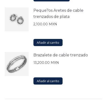
producto
tiene
Peque?os Aretes de cable
múltiples
trenzados de plata
variantes.
Las
2,100.00
MXN
opciones
se
pueden
elegir
Añadir al carrito
en
la
Brazalete de cable trenzado
página
de
13,200.00
MXN
producto
Añadir al carrito