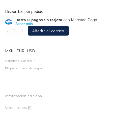
Disponible por pedido
Hasta 12 pagos sin tarjeta
con Mercado Pago.
Saber más
Collar
Añadir al carrito
de
cable
trenzado
de
MXN
EUR
USD
plata
quantity
Categoría:
Collares
Etiqueta:
Colección Megan
Información adicional
Valoraciones (0)