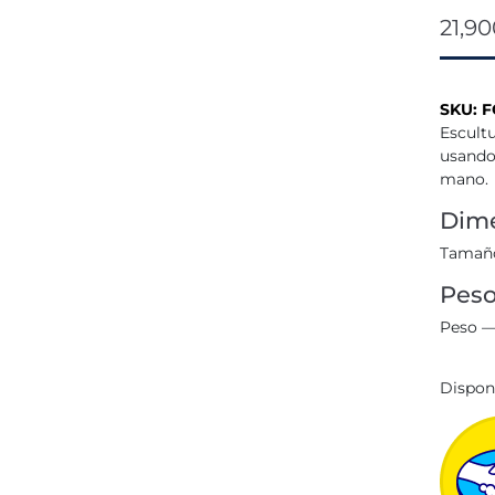
21,9
SKU:
F
Escult
usando
mano.
Dime
Tamaño
Pes
Peso —
Dispon