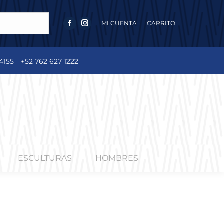
MI CUENTA
CARRITO
FACEBOOK
INSTAGRAM
PAGE
PAGE
OPENS
OPENS
4155
+52 762 627 1222
IN
IN
NEW
NEW
WINDOW
WINDOW
ESCULTURAS
HOMBRES