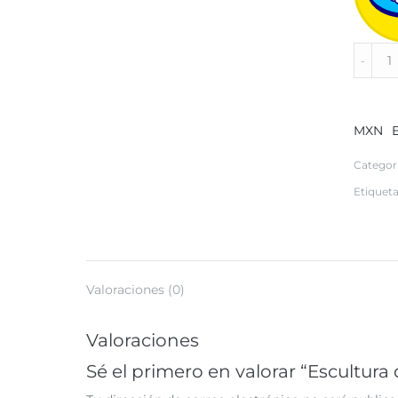
Escultu
de
Mujer
Golfist
en
MXN
Plata
quantit
Categor
Etiquet
Valoraciones (0)
Valoraciones
Sé el primero en valorar “Escultura 