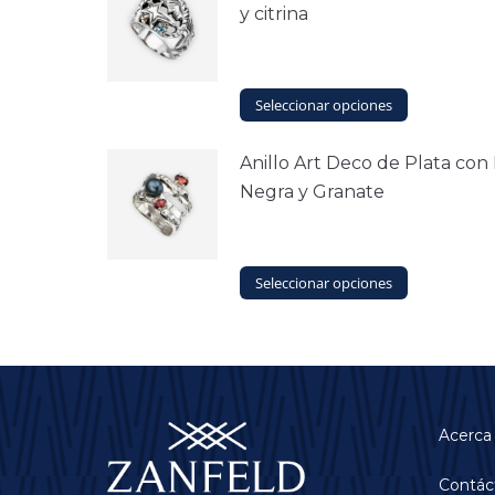
y citrina
Este
Seleccionar opciones
producto
tiene
Anillo Art Deco de Plata con
múltiples
Negra y Granate
variantes.
Las
opciones
se
Este
Seleccionar opciones
pueden
producto
elegir
tiene
en
múltiples
la
variantes.
página
Las
de
opciones
producto
Acerca
se
pueden
elegir
Contác