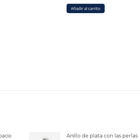
en
Añadir al carrito
la
página
de
producto
pacio
Anillo de plata con las perlas