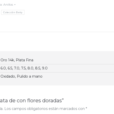
ía:
Anillos
:
Colección Betty
Oro 14k, Plata Fina
6.0, 6.5, 7.0, 7.5, 8.0, 8.5, 9.0
Oxidado, Pulido a mano
lata de con flores doradas”
a.
Los campos obligatorios están marcados con
*