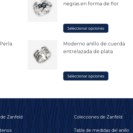
negras en forma de flor
Este
Seleccionar opciones
producto
tiene
 Perla
Moderno anillo de cuerda
múltiples
entrelazada de plata
variantes.
Las
opciones
se
Este
Seleccionar opciones
pueden
producto
elegir
tiene
en
múltiples
la
variantes.
página
Las
de
opciones
producto
 de Zanfeld
Colecciones de Zanfeld
se
pueden
tenos
Tabla de medidas del anillo
elegir