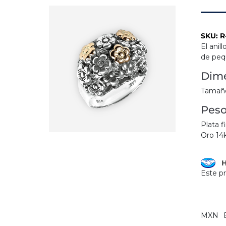
SKU:
R
El anil
de pequ
Dime
Tamaño
Pes
Plata f
Oro 14
H
Este p
MXN