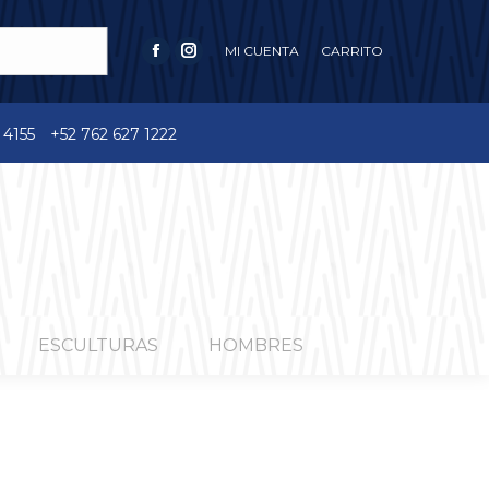
MI CUENTA
CARRITO
FACEBOOK
INSTAGRAM
PAGE
PAGE
OPENS
OPENS
 4155
+52 762 627 1222
IN
IN
NEW
NEW
WINDOW
WINDOW
ESCULTURAS
HOMBRES