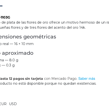
-1103G
lo de plata de las flores de oro ofrece un motivo hermoso de un 
eñas flores y de tres flores del acento del oro 14k.
nsiones geométricas
 real — 16 × 10 mm
o aproximado
ina — 8.0 g
k — 0.3 g
Saber más
asta 12 pagos sin tarjeta
con Mercado Pago.
roducto no está disponible porque no quedan existencias.
EUR
USD