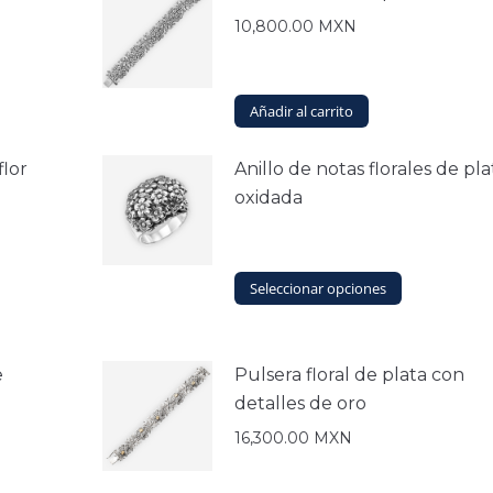
10,800.00
MXN
Añadir al carrito
flor
Anillo de notas florales de pla
oxidada
Este
Seleccionar opciones
producto
tiene
múltiples
e
Pulsera floral de plata con
variantes.
Las
detalles de oro
opciones
16,300.00
MXN
se
pueden
elegir