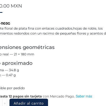
00.00
MXN
-1103G
te floral de plata fina con enlaces cuadrados,hojas de roble, los
mientos redondos con un racimo de pequeñas flores y acentos d
nsiones geométricas
 real — 21 × 180 mm
o aproximado
ina — 34.8 g
k — 0.47 g
ible por pedido
Saber más
asta 12 pagos sin tarjeta
con Mercado Pago.
a
Añadir al carrito