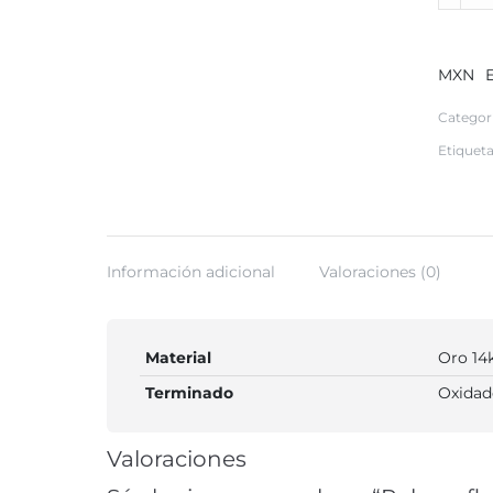
de
plata
con
MXN
detalle
de
Categor
oro
Etiquet
quantit
Información adicional
Valoraciones (0)
Material
Oro 14k
Terminado
Oxidad
Valoraciones