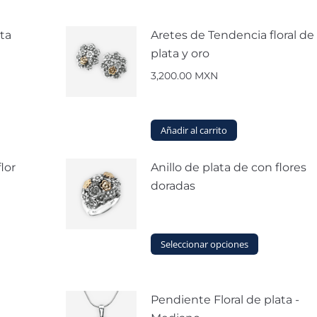
ata
Aretes de Tendencia floral de
plata y oro
3,200.00
MXN
Añadir al carrito
lor
Anillo de plata de con flores
doradas
Este
Seleccionar opciones
producto
tiene
múltiples
Pendiente Floral de plata -
variantes.
Las