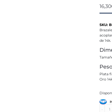
16,3
SKU:
B
Brazale
acopla
de 14k.
Dime
Tamaño
Pes
Plata f
Oro 14
Dispon
H
Pulser
floral