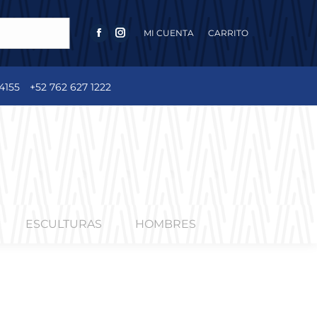
MI CUENTA
CARRITO
FACEBOOK
INSTAGRAM
PAGE
PAGE
OPENS
OPENS
4155
+52 762 627 1222
IN
IN
NEW
NEW
WINDOW
WINDOW
ESCULTURAS
HOMBRES