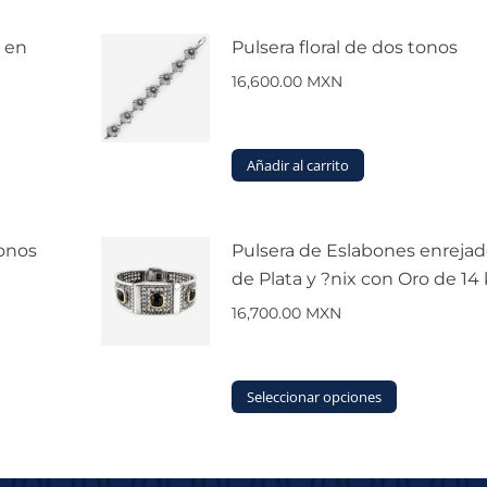
a en
Pulsera floral de dos tonos
16,600.00
MXN
Añadir al carrito
tonos
Pulsera de Eslabones enrejad
de Plata y ?nix con Oro de 14 
16,700.00
MXN
Este
Seleccionar opciones
producto
tiene
múltiples
variantes.