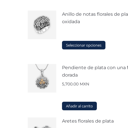
Anillo de notas florales de pl
oxidada
Este
Seleccionar opciones
producto
tiene
múltiples
Pendiente de plata con una f
variantes.
Las
dorada
opciones
5,700.00
MXN
se
pueden
elegir
en
Añadir al carrito
la
página
Aretes florales de plata
de
producto