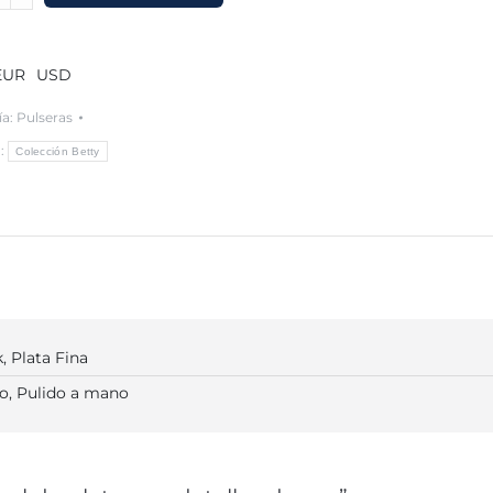
EUR
USD
s
ía:
Pulseras
a:
Colección Betty
y
, Plata Fina
o, Pulido a mano