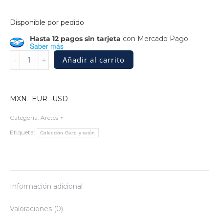
Disponible por pedido
Hasta 12 pagos sin tarjeta
con Mercado Pago.
Saber más
Aretes
Añadir al carrito
de
plata
en
forma
MXN
EUR
USD
de
rat?
Categoría:
Aretes
n
Etiqueta:
Colección Gato y ratón
quantity
Información adicional
Valoraciones (0)