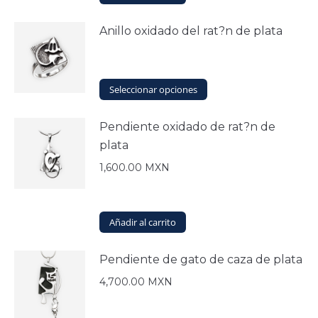
Anillo oxidado del rat?n de plata
Este
Seleccionar opciones
producto
tiene
Pendiente oxidado de rat?n de
múltiples
plata
variantes.
Las
1,600.00
MXN
opciones
se
pueden
elegir
Añadir al carrito
en
la
Pendiente de gato de caza de plata
página
de
4,700.00
MXN
producto