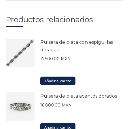
variantes.
Las
opciones
Productos relacionados
se
pueden
elegir
en
Pulsera de plata con espiguillas
la
doradas
página
de
17,500.00
MXN
producto
Añadir al carrito
Pulsera de plata acentos dorados
16,800.00
MXN
Añadir al carrito