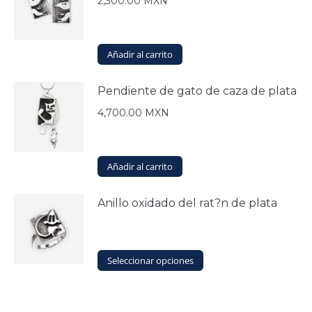
2,300.00
MXN
Añadir al carrito
Pendiente de gato de caza de plata
4,700.00
MXN
Añadir al carrito
Anillo oxidado del rat?n de plata
Este
Seleccionar opciones
producto
tiene
múltiples