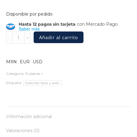
Disponible por pedido
Hasta 12 pagos sin tarjeta
con Mercado Pago.
Saber más
Brazalete
Añadir al carrito
de
plata
con
figura
MXN
EUR
USD
de
ratoncito
Categoría:
Pulseras
quantity
Etiqueta:
Colección Gato y ratón
Información adicional
Valoraciones (0)