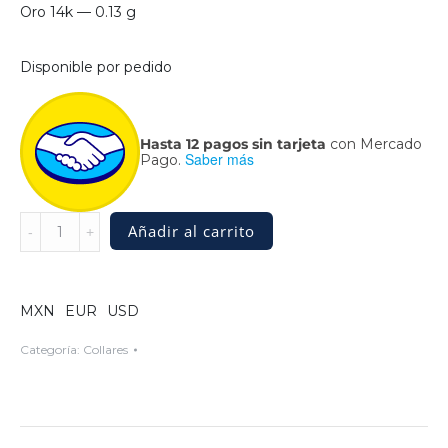
Oro 14k — 0.13 g
Disponible por pedido
Hasta 12 pagos sin tarjeta
con Mercado
Saber más
Pago.
Collar
Añadir al carrito
Cometa
de
Plata
.925
MXN
EUR
USD
y
Oro
Categoría:
Collares
14k
quantity